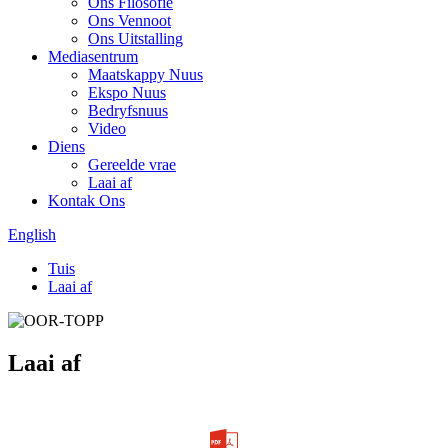
Ons Filosofie
Ons Vennoot
Ons Uitstalling
Mediasentrum
Maatskappy Nuus
Ekspo Nuus
Bedryfsnuus
Video
Diens
Gereelde vrae
Laai af
Kontak Ons
English
Tuis
Laai af
Laai af