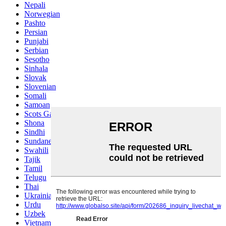
Nepali
Norwegian
Pashto
Persian
Punjabi
Serbian
Sesotho
Sinhala
Slovak
Slovenian
Somali
Samoan
Scots Gaelic
Shona
Sindhi
Sundanese
Swahili
Tajik
Tamil
Telugu
Thai
Ukrainian
Urdu
Uzbek
Vietnamese