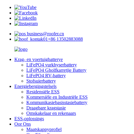
business@roofer.cn
+86 13502883088
Krag- en voertuigbatterye
LiFePO4 vurkhyserbattery
LiFePO4 Gholfkarretjie Battery
LiFePO4 RV-battery
Stofsuierbattery
Energiebergingstelsels
Residensiële ESS
Kommersiële en Industriële ESS
Kommunikasiebasisstasiebattery
Draagbare kragstasie
Omskakelaar en rekenaars
ESS-oplossings
Oor Ons
Maatskappyprofiel