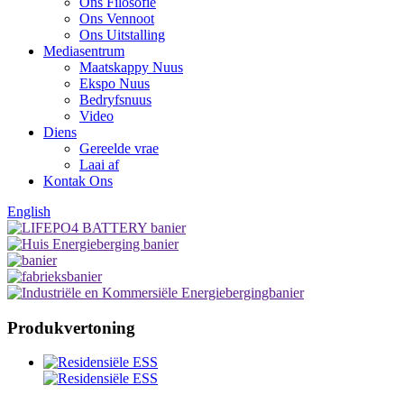
Ons Filosofie
Ons Vennoot
Ons Uitstalling
Mediasentrum
Maatskappy Nuus
Ekspo Nuus
Bedryfsnuus
Video
Diens
Gereelde vrae
Laai af
Kontak Ons
English
Produkvertoning