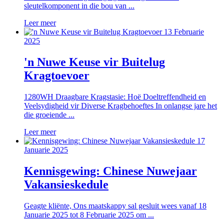
sleutelkomponent in die bou van ...
Leer meer
13 Februarie
2025
'n Nuwe Keuse vir Buitelug
Kragtoevoer
1280WH Draagbare Kragstasie: Hoë Doeltreffendheid en
Veelsydigheid vir Diverse Kragbehoeftes In onlangse jare het
die groeiende ...
Leer meer
17
Januarie 2025
Kennisgewing: Chinese Nuwejaar
Vakansieskedule
Geagte kliënte, Ons maatskappy sal gesluit wees vanaf 18
Januarie 2025 tot 8 Februarie 2025 om ...