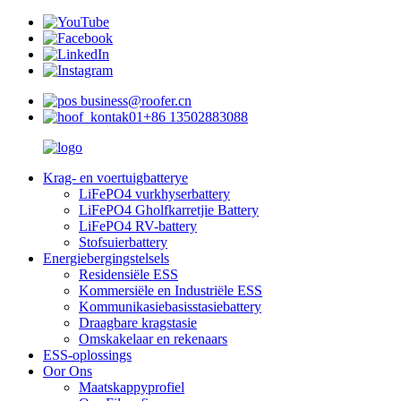
business@roofer.cn
+86 13502883088
Krag- en voertuigbatterye
LiFePO4 vurkhyserbattery
LiFePO4 Gholfkarretjie Battery
LiFePO4 RV-battery
Stofsuierbattery
Energiebergingstelsels
Residensiële ESS
Kommersiële en Industriële ESS
Kommunikasiebasisstasiebattery
Draagbare kragstasie
Omskakelaar en rekenaars
ESS-oplossings
Oor Ons
Maatskappyprofiel