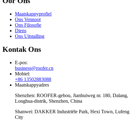
Oor Ons
Maatskappyprofiel
Ons Vennoot
Ons Filosofie
Diens
Ons Uitstalling
Kontak Ons
E-pos:
business@roofer.cn
Mobiel:
+86 13502883088
Maatskappyadres
Shenzhen: ROOFER-gebou, Jianhuiweg nr. 180, Dalang,
Longhua-distrik, Shenzhen, China
Shanwei: DAKKER Industriële Park, Hexi Town, Lufeng
City
whatsapp