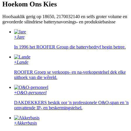
Hoekom Ons Kies
Hoofsaaklik gerig op 18650, 2170032140 en selfs groter volume en
gevorderde silindriese batterynavorsings- en produksiebasisse
+
Jare
In 1996 het ROOFER Group die batterybedryf begin betree.
+
Lande
ROOFER Groep se verkoops- en na-verkopestelsel dek elke
uithoek van die wêreld.
+
O&O-personeel
DAKDEKKERS beskik oor 'n professionele O&O-span en 'n
omvattende IP- en beskermingstelsel.
+
Akkerbasis