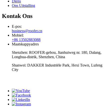
Diens
Ons Uitstalling
Kontak Ons
E-pos:
business@roofer.cn
Mobiel:
+86 13502883088
Maatskappyadres
Shenzhen: ROOFER-gebou, Jianhuiweg nr. 180, Dalang,
Longhua-distrik, Shenzhen, China
Shanwei: DAKKER Industriële Park, Hexi Town, Lufeng
City
whatsapp