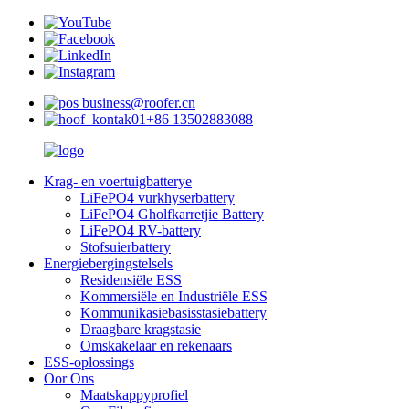
business@roofer.cn
+86 13502883088
Krag- en voertuigbatterye
LiFePO4 vurkhyserbattery
LiFePO4 Gholfkarretjie Battery
LiFePO4 RV-battery
Stofsuierbattery
Energiebergingstelsels
Residensiële ESS
Kommersiële en Industriële ESS
Kommunikasiebasisstasiebattery
Draagbare kragstasie
Omskakelaar en rekenaars
ESS-oplossings
Oor Ons
Maatskappyprofiel