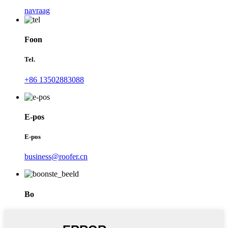
navraag
Foon
Tel.
+86 13502883088
E-pos
E-pos
business@roofer.cn
Bo