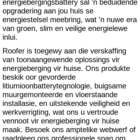
energiebergingsbattery sal 'n beduidende
opgradering aan jou huis se
energiestelsel meebring, wat 'n nuwe era
van groen, slim en veilige energielewe
inlui.
Roofer is toegewy aan die verskaffing
van toonaangewende oplossings vir
energieberging vir huise. Ons produkte
beskik oor gevorderde
litiumioonbatterytegnologie, buigsame
muurgemonteerde en vloerstaande
installasie, en uitstekende veiligheid en
werkverrigting, wat ons u vertroude
vennoot vir energieberging vir huise
maak. Besoek ons ​​amptelike webwerf of
raadpleeg ons professionele span om