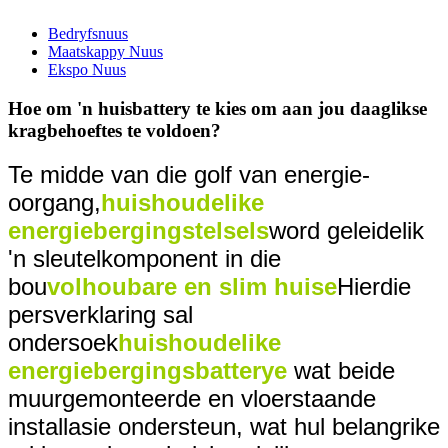
Bedryfsnuus
Maatskappy Nuus
Ekspo Nuus
Hoe om 'n huisbattery te kies om aan jou daaglikse
kragbehoeftes te voldoen?
Te midde van die golf van energie-
oorgang,
huishoudelike
energiebergingstelsels
word geleidelik
'n sleutelkomponent in die
bou
volhoubare en slim huise
Hierdie
persverklaring sal
ondersoek
huishoudelike
energiebergingsbatterye
wat beide
muurgemonteerde en vloerstaande
installasie ondersteun, wat hul belangrike