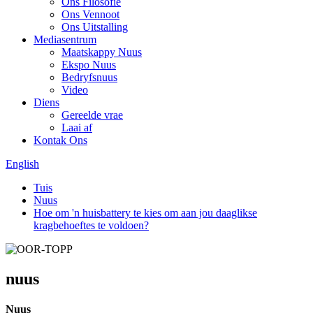
Ons Filosofie
Ons Vennoot
Ons Uitstalling
Mediasentrum
Maatskappy Nuus
Ekspo Nuus
Bedryfsnuus
Video
Diens
Gereelde vrae
Laai af
Kontak Ons
English
Tuis
Nuus
Hoe om 'n huisbattery te kies om aan jou daaglikse
kragbehoeftes te voldoen?
nuus
Nuus