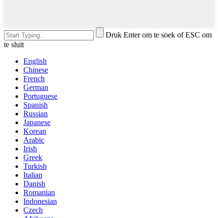
Druk Enter om te soek of ESC om
te sluit
English
Chinese
French
German
Portuguese
Spanish
Russian
Japanese
Korean
Arabic
Irish
Greek
Turkish
Italian
Danish
Romanian
Indonesian
Czech