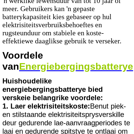
'n werklike lewensduur van tot 10 jaar of
meer. Gebruikers kan 'n gepaste
batterykapasiteit kies gebaseer op hul
elektrisiteitsverbruiksbehoeftes en
rugsteunduur om stabiele en koste-
effektiewe daaglikse gebruik te verseker.
Voordele
van
Energiebergingsbatterye
Huishoudelike
energiebergingsbatterye bied
verskeie belangrike voordele:
1. Laer elektrisiteitskoste:
Benut piek-
en stilstaande elektrisiteitsprysverskille
deur gedurende lae-aanvraagperiodes te
laai en gedurende spitstye te ontlaai om