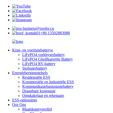
business@roofer.cn
+86 13502883088
Krag- en voertuigbatterye
LiFePO4 vurkhyserbattery
LiFePO4 Gholfkarretjie Battery
LiFePO4 RV-battery
Stofsuierbattery
Energiebergingstelsels
Residensiële ESS
Kommersiële en Industriële ESS
Kommunikasiebasisstasiebattery
Draagbare kragstasie
Omskakelaar en rekenaars
ESS-oplossings
Oor Ons
Maatskappyprofiel