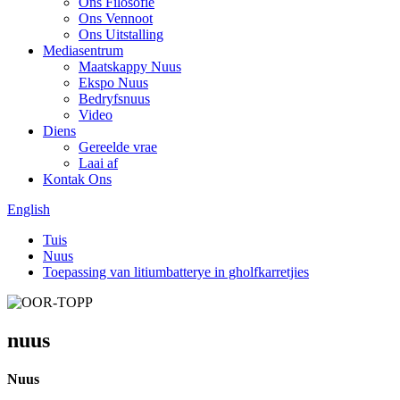
Ons Filosofie
Ons Vennoot
Ons Uitstalling
Mediasentrum
Maatskappy Nuus
Ekspo Nuus
Bedryfsnuus
Video
Diens
Gereelde vrae
Laai af
Kontak Ons
English
Tuis
Nuus
Toepassing van litiumbatterye in gholfkarretjies
nuus
Nuus