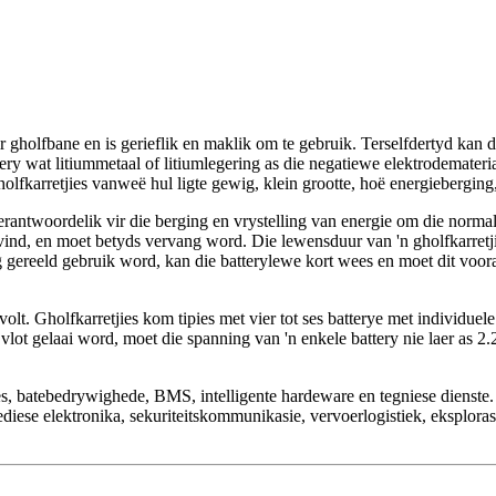
ir gholfbane en is gerieflik en maklik om te gebruik. Terselfdertyd kan
ttery wat litiummetaal of litiumlegering as die negatiewe elektrodemateri
holfkarretjies vanweë hul ligte gewig, klein grootte, hoë energiebergin
, verantwoordelik vir die berging en vrystelling van energie om die norm
nd, en moet betyds vervang word. Die lewensduur van 'n gholfkarretjieb
ig gereeld gebruik word, kan die batterylewe kort wees en moet dit voor
volt. Gholfkarretjies kom tipies met vier tot ses batterye met individuel
ry vlot gelaai word, moet die spanning van 'n enkele battery nie laer as 
s, batebedrywighede, BMS, intelligente hardeware en tegniese dienste. 
ese elektronika, sekuriteitskommunikasie, vervoerlogistiek, eksplorasi