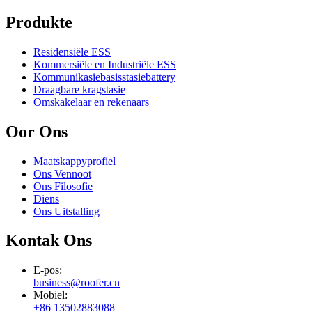
Produkte
Residensiële ESS
Kommersiële en Industriële ESS
Kommunikasiebasisstasiebattery
Draagbare kragstasie
Omskakelaar en rekenaars
Oor Ons
Maatskappyprofiel
Ons Vennoot
Ons Filosofie
Diens
Ons Uitstalling
Kontak Ons
E-pos:
business@roofer.cn
Mobiel:
+86 13502883088