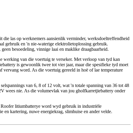
 dit die las op werknemers aansienlik verminder, werksdoeltreffendheid
aal gebruik en 'n nie-waterige elektrolietoplossing gebruik.
g, geen besoedeling, vinnige laai en maklike draagbaarheid.
ale werking van die voertuig te verseker. Met verloop van tyd kan
attery is gewoonlik twee tot vier jaar, maar die spesifieke tyd moet
af vervang word. As die voertuig gereeld in hoë of lae temperature
e selspannings van 6, 8 of 12 volt, wat 'n totale spanning van 36 tot 48
2.2V wees nie. As die volumevlak van jou gholfkarretjiebattery onder
Roofer litiumbatterye word wyd gebruik in industriële
e en kartering, nuwe energiekrag, slimhuise en ander velde.