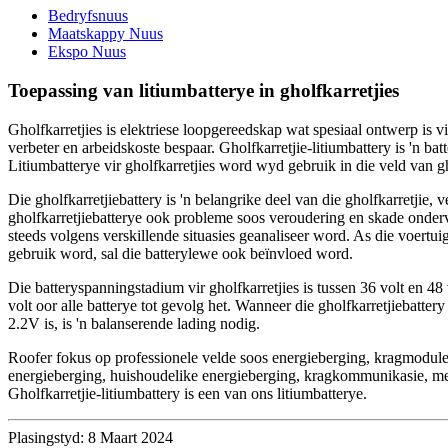
Bedryfsnuus
Maatskappy Nuus
Ekspo Nuus
Toepassing van litiumbatterye in gholfkarretjies
Gholfkarretjies is elektriese loopgereedskap wat spesiaal ontwerp is v
verbeter en arbeidskoste bespaar. Gholfkarretjie-litiumbattery is 'n ba
Litiumbatterye vir gholfkarretjies word wyd gebruik in die veld van g
Die gholfkarretjiebattery is 'n belangrike deel van die gholfkarretjie
gholfkarretjiebatterye ook probleme soos veroudering en skade ondervi
steeds volgens verskillende situasies geanaliseer word. As die voertu
gebruik word, sal die batterylewe ook beïnvloed word.
Die batteryspanningstadium vir gholfkarretjies is tussen 36 volt en 48 
volt oor alle batterye tot gevolg het. Wanneer die gholfkarretjiebatte
2.2V is, is 'n balanserende lading nodig.
Roofer fokus op professionele velde soos energieberging, kragmodule
energieberging, huishoudelike energieberging, kragkommunikasie, medi
Gholfkarretjie-litiumbattery is een van ons litiumbatterye.
Plasingstyd: 8 Maart 2024