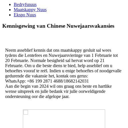
Bedryfsnuus
Maatskappy Nuus
Ekspo Nuus
Kennisgewing van Chinese Nuwejaarsvakansies
Neem asseblief kennis dat ons maatskappy gesluit sal wees
tydens die Lentefees en Nuwejaarsvieringe van 1 Februarie tot
20 Februarie. Normale besigheid sal hervat word op 21
Februarie. Om u die beste diens te bied, help asseblief om u
behoeftes vooraf te reël. Indien u enige behoeftes of noodgevalle
gedurende die vakansie het, kontak ons ​​gerus:
WhatsApp: +86 199 2871 4688/18682142031
Aan die begin van 2024 wil ons graag ons beste en hartlike
wense uitspreek en julle bedank vir julle oorweldigende
ondersteuning oor die afgelope jaar.