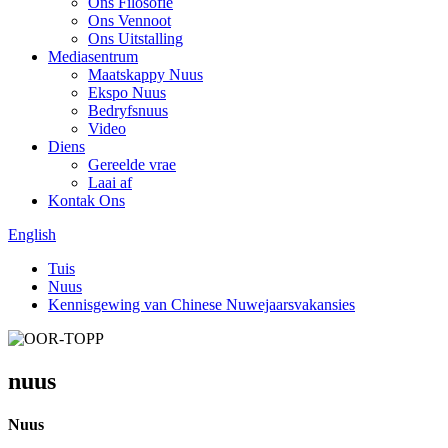
Ons Filosofie
Ons Vennoot
Ons Uitstalling
Mediasentrum
Maatskappy Nuus
Ekspo Nuus
Bedryfsnuus
Video
Diens
Gereelde vrae
Laai af
Kontak Ons
English
Tuis
Nuus
Kennisgewing van Chinese Nuwejaarsvakansies
nuus
Nuus