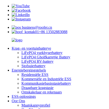
business@roofer.cn
+86 13502883088
Krag- en voertuigbatterye
LiFePO4 vurkhyserbattery
LiFePO4 Gholfkarretjie Battery
LiFePO4 RV-battery
Stofsuierbattery
Energiebergingstelsels
Residensiële ESS
Kommersiële en Industriële ESS
Kommunikasiebasisstasiebattery
Draagbare kragstasie
Omskakelaar en rekenaars
ESS-oplossings
Oor Ons
Maatskappyprofiel