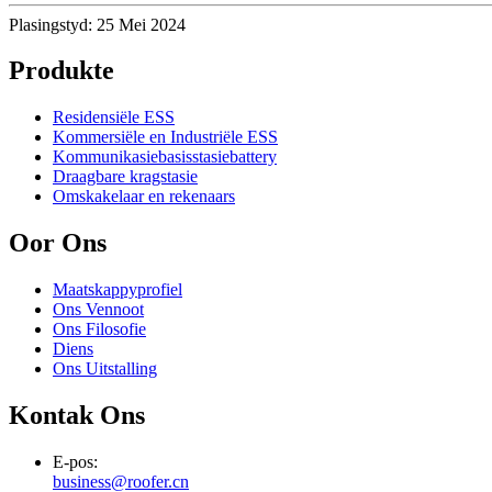
Plasingstyd: 25 Mei 2024
Produkte
Residensiële ESS
Kommersiële en Industriële ESS
Kommunikasiebasisstasiebattery
Draagbare kragstasie
Omskakelaar en rekenaars
Oor Ons
Maatskappyprofiel
Ons Vennoot
Ons Filosofie
Diens
Ons Uitstalling
Kontak Ons
E-pos:
business@roofer.cn