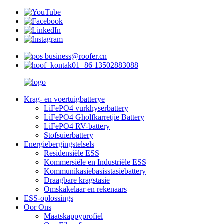
business@roofer.cn
+86 13502883088
Krag- en voertuigbatterye
LiFePO4 vurkhyserbattery
LiFePO4 Gholfkarretjie Battery
LiFePO4 RV-battery
Stofsuierbattery
Energiebergingstelsels
Residensiële ESS
Kommersiële en Industriële ESS
Kommunikasiebasisstasiebattery
Draagbare kragstasie
Omskakelaar en rekenaars
ESS-oplossings
Oor Ons
Maatskappyprofiel