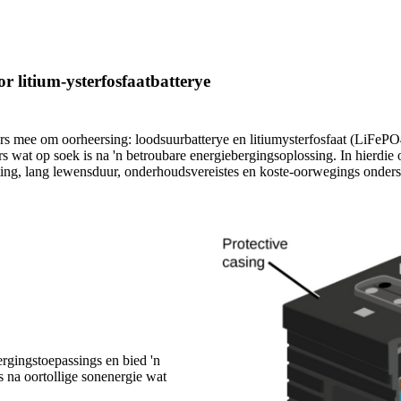
r litium-ysterfosfaatbatterye
rs mee om oorheersing: loodsuurbatterye en litiumysterfosfaat (LiFePO4)
rs wat op soek is na 'n betroubare energiebergingsoplossing. In hierdi
gting, lang lewensduur, onderhoudsvereistes en koste-oorwegings onder
ergingstoepassings en bied 'n
s na oortollige sonenergie wat