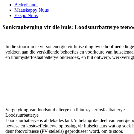
Bedryfsnuus
Maatskappy Nuus
Ekspo Nuus
Sonkragberging vir die huis: Loodsuurbatterye teenoo
In die stoorruimte vir sonenergie vir huise ding twee hoofmededinge
voldoen aan die verskillende behoeftes en voorkeure van huiseienaa
en litiumysterfosfaatbatterye ondersoek, en hul ontwerp, werkverri
Vergelyking van loodsuurbatterye en litium-ysterfosfaatbatterye
Loodsuurbatterye
Loodsuurbatterye is al dekades lank 'n belangrike deel van energieb
bewese en koste-effektiewe oplossing vir huiseienaars wat op soek i
deur fotovoltaïese (PV-stelsels) geproduseer word, om te stoor.