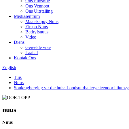
Ons Filosofie
Ons Vennoot
Ons Uitstalling
Mediasentrum
Maatskappy Nuus
Ekspo Nuus
Bedryfsnuus
Video
Diens
Gereelde vrae
Laai af
Kontak Ons
English
Tuis
Nuus
Sonkragberging vir die huis: Loodsuurbatterye teenoor litium-ys
nuus
Nuus